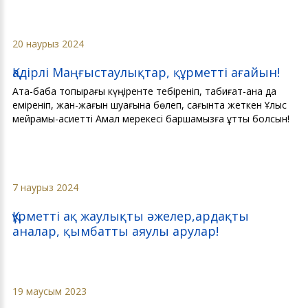
20 наурыз 2024
Қадірлі Маңғыстаулықтар, құрметті ағайын!
Ата-баба топырағы күңіренте тебіреніп, табиғат-ана да
еміреніп, жан-жағын шуағына бөлеп, сағынта жеткен Ұлыс
мейрамы-қасиетті Амал мерекесі баршамызға құтты болсын!
7 наурыз 2024
Құрметті ақ жаулықты әжелер,ардақты
аналар, қымбатты аяулы арулар!
19 маусым 2023