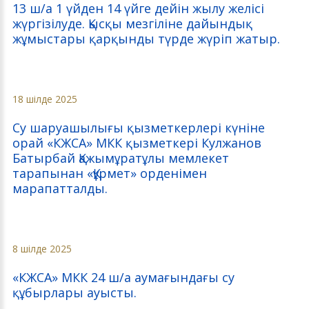
13 ш/а 1 үйден 14 үйге дейін жылу желісі
жүргізілуде. Қысқы мезгіліне дайындық
жұмыстары қарқынды түрде жүріп жатыр.
18 шілде 2025
Су шаруашылығы қызметкерлері күніне
орай «КЖСА» МКК қызметкері Кулжанов
Батырбай Қажымұратұлы мемлекет
тарапынан «Құрмет» орденімен
марапатталды.
8 шілде 2025
«КЖСА» МКК 24 ш/а аумағындағы су
құбырлары ауысты.