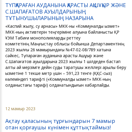
ТҮПҚАРАҒАН АУДАНЫНА ҚАРАСТЫ АҚШҰҚЫР ЖӘНЕ
С.ШАПАҒАТОВ АУЫЛДАРЫНЫҢ
ТҰТЫНУШЫЛАРЫНЫҢ НАЗАРЫНА
«Каспий жылу, су арнасы» МКК-ны «Коммуналдық қызмет»
МКК-ның активтерін теңгеріміне алуына байланысты ҚР
ҰЭМ Табиғи монополияларды реттеу
комитетінің Маңғыстау облысы бойынша Департаментінің
2023 жылғы 26 мамырындағы №47-02-08/789 хатына
сәйкес, Түпқараған ауданына қарасты Ақшұқыр және
С.Шапағатов ауылдарына 2023 жылғы 1 шілдеден бастап
алты ай мерзімге дейін суды таратушы желілері арқылы беру
қызметіне 1 текше метр үшін – 591,23 тенге (ҚҚС-сыз)
көлеміндегі тарифті («Коммуналдық қызмет» МКК-ның
қолданыстағы тарифі) қолданатындығын хабарлайды.
12 мамыр 2023
Ақтау қаласының тұрғындарын 7 мамыр
отан қорғаушы күнімен құттықтаймыз!