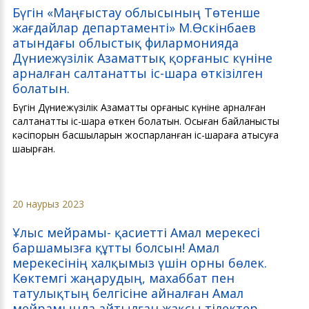
Бүгін «Маңғыстау облысының Төтенше
жағдайлар департаменті» М.Өскінбаев
атындағы облыстық филармонияда
Дүниежүзілік Азаматтық қорғаныс күніне
арналған салтанатты іс-шара өткізілген
болатын.
Бүгін Дүниежүзілік Азаматтық қорғаныс күніне арналған
салтанатты іс-шара өткен болатын. Осыған байланысты
кәсіпорын басшыларын жоспарланған іс-шараға қатысуға
шақырған.
20 наурыз 2023
Ұлыс мейрамы- қасиетті Амал мерекесі
баршамызға құтты болсын! Амал
мерекесінің халқымыз үшін орны бөлек.
Көктемгі жаңарудың, махаббат пен
татулықтың белгісіне айналған Амал
мейрамында айтылған жақсы тілектер