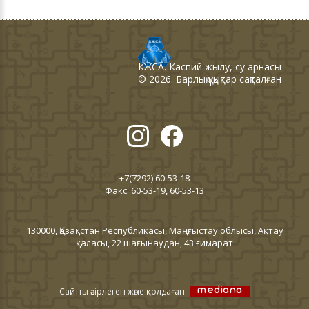
КЖСА
. Каспий жылу, су арнасы
©
2026
. Барлық құқықтар сақталған
+7(7292) 60-53-18
Факс: 60-53-19, 60-53-13
130000, Қазақстан Республикасы, Маңғыстау облысы, Ақтау
қаласы, 22 шағынаудан, 43 ғимарат
Сайтты әзірлеген және қолдаған
mediana