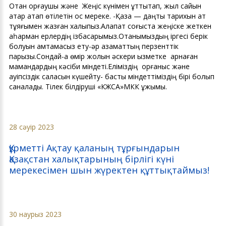
Отан қорғаушы және Жеңіс күнімен құттықтап, жыл сайын
қатар атап өтілетін қос мереке. -Қазақ — даңқты тарихын ат
тұяғымен жазған халықпыз.Алапат соғыста жеңіске жеткен
қаһарман ерлердің ізбасарымыз.Отанымыздың іргесі берік
болуын қамтамасыз ету-әр азаматтың перзенттік
парызы.Сондай-ақ өмір жолын әскери қызметке арнаған
мамандардың кәсіби міндеті.Еліміздің қорғаныс және
қауіпсіздік саласын күшейту- басты міндеттіміздің бірі болып
саналады. Тілек білдіруші «КЖСА»МКК ұжымы.
28 сәуір 2023
Құрметті Ақтау қаланың тұрғындарын
Қазақстан халықтарының бірлігі күні
мерекесімен шын жүректен құттықтаймыз!
30 наурыз 2023