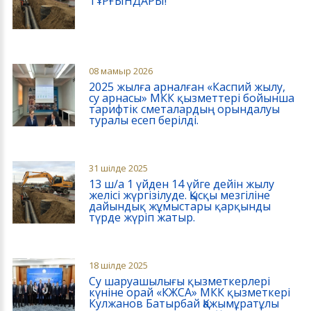
ТҰРҒЫНДАРЫ!
08 мамыр 2026
2025 жылға арналған «Каспий жылу,
су арнасы» МКК қызметтері бойынша
тарифтік сметалардың орындалуы
туралы есеп берілді.
31 шілде 2025
13 ш/а 1 үйден 14 үйге дейін жылу
желісі жүргізілуде. Қысқы мезгіліне
дайындық жұмыстары қарқынды
түрде жүріп жатыр.
18 шілде 2025
Су шаруашылығы қызметкерлері
күніне орай «КЖСА» МКК қызметкері
Кулжанов Батырбай Қажымұратұлы