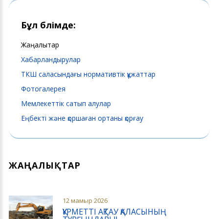
Бұл бөлімде:
Жаңалықтар
Хабарландырулар
ТКШ саласындағы нормативтік құжаттар
Фотогалерея
Мемлекеттік сатып алулар
Еңбекті және қоршаған ортаны қорғау
ЖАҢАЛЫҚТАР
12 мамыр 2026
ҚҰРМЕТТІ АҚТАУ ҚАЛАСЫНЫҢ