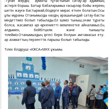
-Туған жердің аумақтық тұтастығын сақтау-әр адамның
қастерлі борыш. Батыр бабаларымыз ғасырлар бойы жерінің
шетін жауға бастырмай,біздерге мирас еткен болатын.Осы
ұлы мұраны Отанымызды көздің қарашығындай сақтау-басты
міндеттіміз болып табылады.Ел ішіміз тыныш,қоғам тұрақты
болса, жасампаз әрі өркениетті мемлекетке айналамыз.Ең
алдымен, бейбітшілік және тыныштық
тілейміз.Отанымыздың іргесі берік болуын қамтамасыз ету-
әр азаматтың перзенттік парызы болып табылады.
Тілек білдіруші «КЖСА»МКК ұжымы.