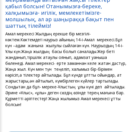
қабыл болсын! Отанымызға-береке,
халқымызға- игілік, мемлекетімізге-
молшылық, ал әр шаңыраққа бақыт пен
шаттық тілейміз!
Амал мерекесі Жылдың ерекше бір мезгілі-
көктем.Көктемдегі наурыз айының 14-і-Амал мерекесі.Бұл
күн –адам жанына жылулық сыйлаған күн. Наурыздың 14-і-
Ұлы күн.Жаңа жылдың басы болып саналады.Жер беті
жанданып,тіршілік атаулы оянып, адамзат қуанышқа
бөленеді. Амал мерекесі- ерте заманнан келе жатқан дәстүр,
Жаңа жыл. Күн мен түн теңеліп, халқымыз бір-бірімен
көрісіп,ақ тілектер айтылады. Бұл күнде ұлттық ойындар, ат
жарыстары,ән айтылып, күмбірлеген күйлер тартылады.
Сондықтан да бұл- мереке-Ұлыстың ұлы күні деп айтылады.
Әрине «Ұлыс», «ұлы» деген сөздің өзінде терең мағына бар.
Құрметті әріптестер! Жаңа жылымыз Амал мерекесі құтты
болсын!