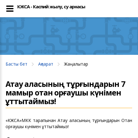
КЖСА - Каспий жылу, су арнасы
Басты бет
Aқпарат
Жаңалықтар
Ақтау қаласының тұрғындарын 7
мамыр отан қорғаушы күнімен
құттықтаймыз!
«КЖСА»МКК тарапынан Ақтау қаласының тұрғындарын Отан
қорғаушы күнімен құттықтаймыз!