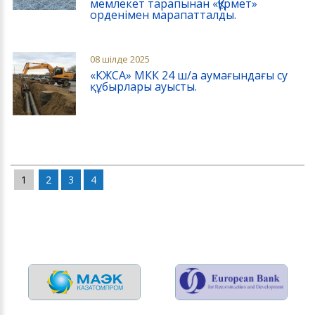
мемлекет тарапынан «Құрмет»
орденімен марапатталды.
08 шілде 2025
«КЖСА» МКК 24 ш/а аумағындағы су
құбырлары ауысты.
1
2
3
4