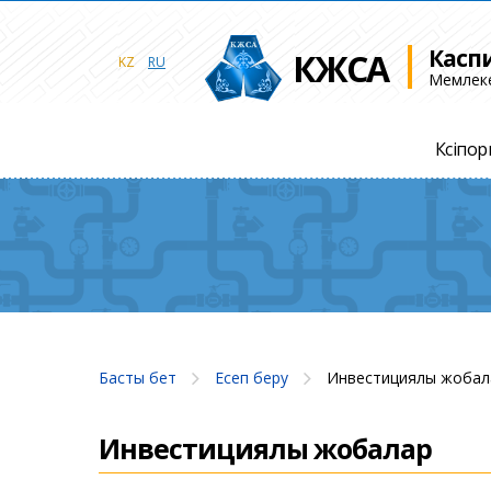
Касп
КЖСА
KZ
RU
Мемлеке
Кәсіпо
Басты бет
Есеп беру
Инвестициялық жобал
Инвестициялық жобалар