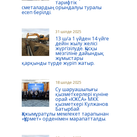
тарифтік
сметалардың орындалуы туралы
есеп берілді.
31 шілде 2025
13 ш/а 1 үйден 14 үйге
дейін жылу желісі
жүргізілуде. Қысқы
мезгіліне дайындық
жұмыстары
қарқынды түрде жүріп жатыр.
18 шілде 2025
Су шаруашылығы
қызметкерлері күніне
орай «КЖСА» МКК
қызметкері Кулжанов
Батырбай
Қажымұратұлы мемлекет тарапынан
«Құрмет» орденімен марапатталды.