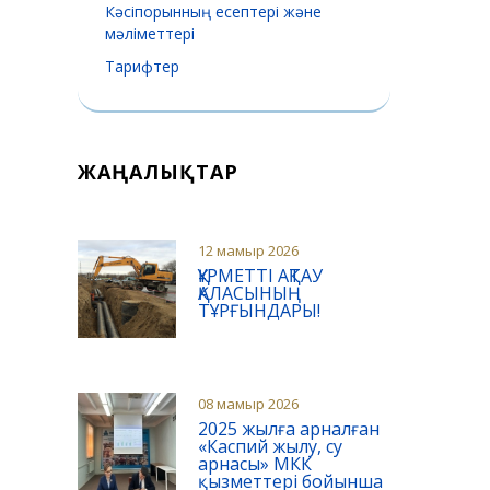
Кәсіпорынның есептері және
мәліметтері
Тарифтер
ЖАҢАЛЫҚТАР
12 мамыр 2026
ҚҰРМЕТТІ АҚТАУ
ҚАЛАСЫНЫҢ
ТҰРҒЫНДАРЫ!
08 мамыр 2026
2025 жылға арналған
«Каспий жылу, су
арнасы» МКК
қызметтері бойынша