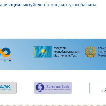
канализациялық жүйелерін жаңғырту» жобасына
Қазақстан
Қазақ
Республикасының
Респ
Мемлекеттiк Туы
Мемле