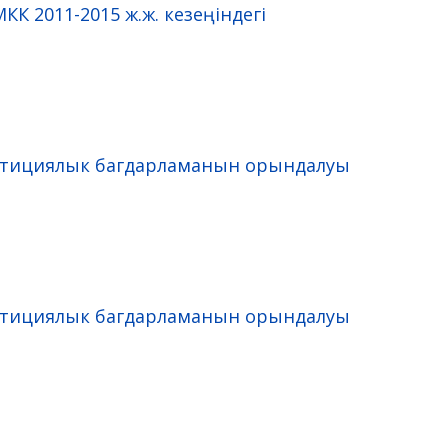
КК 2011-2015 ж.ж. кезеңіндегі
естициялык багдарламанын орындалуы
естициялык багдарламанын орындалуы