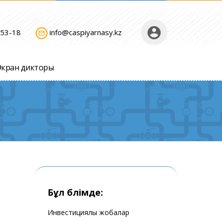
account_circle
-53-18
info@caspiyarnasy.kz
mail_outline
Экран дикторы
Бұл бөлімде:
Инвестициялық жобалар