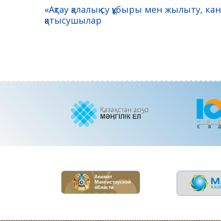
«Ақтау қалалық су құбыры мен жылыту, 
қатысушылар