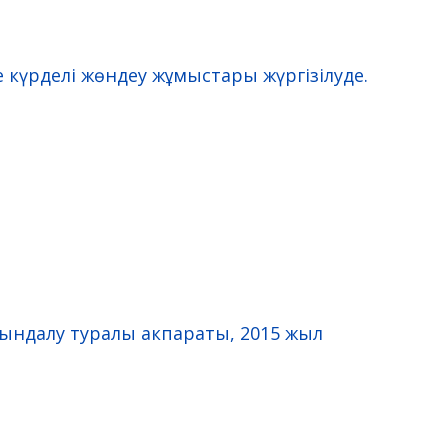
 күрделі жөндеу жұмыстары жүргізілуде.
т
ндалу туралы акпараты, 2015 жыл