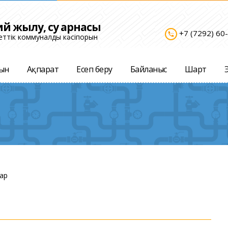
ий жылу, су арнасы
+7 (7292) 60
settings_phone
ттік коммуналдық кәсіпорын
рын
Aқпарат
Есеп беру
Байланыс
Шарт
ар