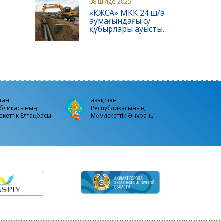
08 шілде 2025
«КЖСА» МКК 24 ш/а
аумағындағы су
құбырлары ауысты.
стан
Қазақстан
убликасының
Республикасының
кеттiк Елтаңбасы
Мемлекеттік Әнұраны