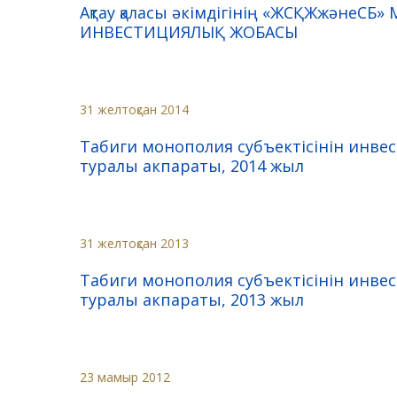
Ақтау қаласы әкімдігінің «ЖСҚЖжәнеСБ» М
ИНВЕСТИЦИЯЛЫҚ ЖОБАСЫ
31 желтоқсан 2014
Табиги монополия субъектісінін инв
туралы акпараты, 2014 жыл
31 желтоқсан 2013
Табиги монополия субъектісінін инв
туралы акпараты, 2013 жыл
23 мамыр 2012