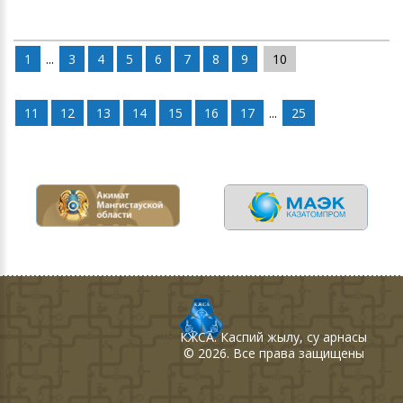
1
...
3
4
5
6
7
8
9
10
11
12
13
14
15
16
17
...
25
КЖСА
. Каспий жылу, су арнасы
©
2026
. Все права защищены