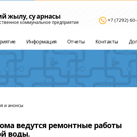
ий жылу, су арнасы
+7 (7292) 60
settings_phone
ственное коммунальное предприятие
риятие
Информация
Отчеты
Контакты
До
я и анонсы
дома ведутся ремонтные работы
ой воды.