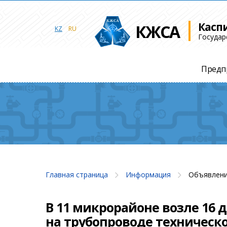
Касп
КЖСА
KZ
RU
Государ
Предп
Главная страница
Информация
Объявлени
В 11 микрорайоне возле 16 
на трубопроводе техническ