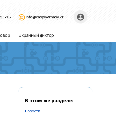
account_circle
-53-18
info@caspiyarnasy.kz
mail_outline
говор
Экранный диктор
В этом же разделе:
Новости