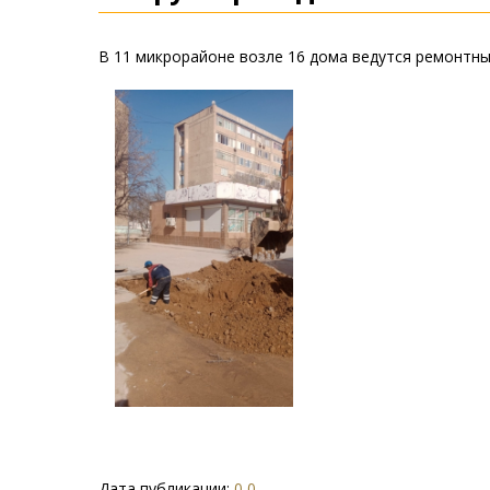
В 11 микрорайоне возле 16 дома ведутся ремонтн
Дата публикации:
0 0