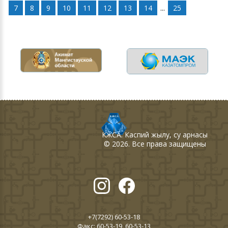
7
8
9
10
11
12
13
14
...
25
КЖСА
. Каспий жылу, су арнасы
©
2026
. Все права защищены
+7(7292) 60-53-18
Факс: 60-53-19, 60-53-13