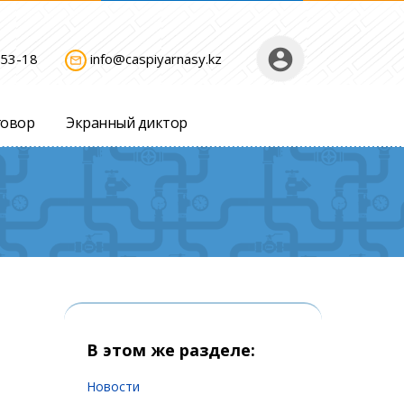
account_circle
-53-18
info@caspiyarnasy.kz
mail_outline
говор
Экранный диктор
В этом же разделе:
Новости