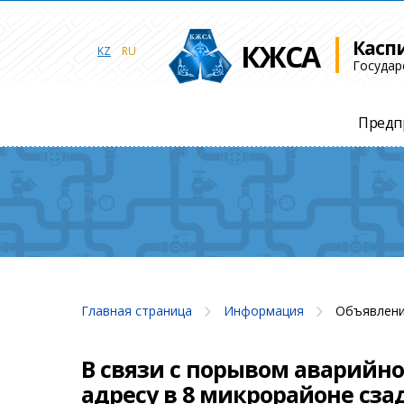
Касп
КЖСА
KZ
RU
Государ
Предп
Главная страница
Информация
Объявлени
В связи с порывом аварийн
адресу в 8 микрорайоне сза