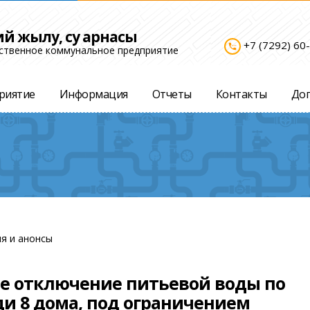
ий жылу, су арнасы
+7 (7292) 60
settings_phone
ственное коммунальное предприятие
риятие
Информация
Отчеты
Контакты
До
я и анонсы
ое отключение питьевой воды по
ди 8 дома, под ограничением