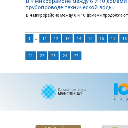
В 4 микрорайоне между 6 и 10 домам
трубопроводе технической воды.
В 4 микрорайоне между 6 и 10 домами продолжают
1
...
11
12
13
14
15
16
17
18
21
22
23
24
25