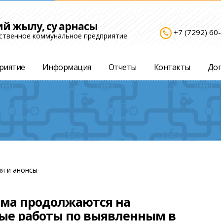
ий жылу, су арнасы
+7 (7292) 60
settings_phone
ственное коммунальное предприятие
риятие
Информация
Отчеты
Контакты
До
я и анонсы
дома продолжаются на
ые работы по выявленным в