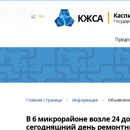
Касп
КЖСА
KZ
RU
Государ
Предп
Главная страница
Информация
Объявлени
В 6 микрорайоне возле 24 
сегодняшний день ремонтн