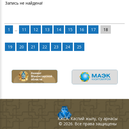
Запись не найдена!
1
...
11
12
13
14
15
16
17
18
19
20
21
22
23
24
25
КЖСА
. Каспий жылу, су арнасы
©
2026
. Все права защищены