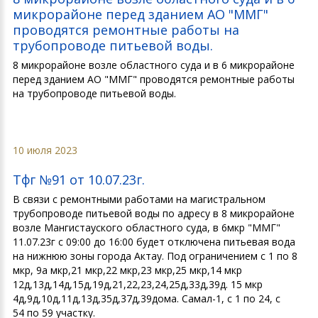
микрорайоне перед зданием АО "ММГ"
проводятся ремонтные работы на
трубопроводе питьевой воды.
8 микрорайоне возле областного суда и в 6 микрорайоне
перед зданием АО "ММГ" проводятся ремонтные работы
на трубопроводе питьевой воды.
10 июля 2023
Тфг №91 от 10.07.23г.
В связи с ремонтными работами на магистральном
трубопроводе питьевой воды по адресу в 8 микрорайоне
возле Мангистауского областного суда, в 6мкр "ММГ"
11.07.23г с 09:00 до 16:00 будет отключена питьевая вода
на нижнюю зоны города Актау. Под ограничением с 1 по 8
мкр, 9а мкр,21 мкр,22 мкр,23 мкр,25 мкр,14 мкр
12д,13д,14д,15д,19д,21,22,23,24,25д,33д,39д. 15 мкр
4д,9д,10д,11д,13д,35д,37д,39дома. Самал-1, с 1 по 24, с
54 по 59 участку.