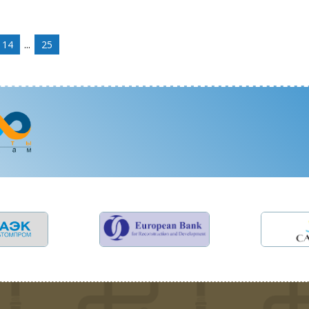
14
...
25