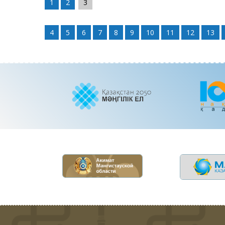
1
2
3
4
5
6
7
8
9
10
11
12
13