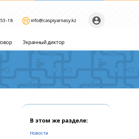
account_circle
-53-18
info@caspiyarnasy.kz
mail_outline
говор
Экранный диктор
В этом же разделе:
Новости