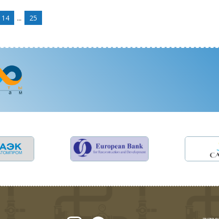
14
...
25