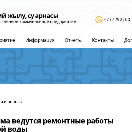
ий жылу, су арнасы
+7 (7292) 60
settings_phone
ственное коммунальное предприятие
риятие
Информация
Отчеты
Контакты
До
я и анонсы
ома ведутся ремонтные работы
ой воды