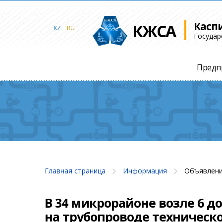
Касп
КЖСА
KZ
RU
Государ
Предп
Главная страница
Информация
Объявлени
В 34 микрорайоне возле 6 д
на трубопроводе техническ