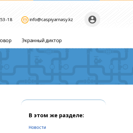
account_circle
-53-18
info@caspiyarnasy.kz
mail_outline
говор
Экранный диктор
В этом же разделе:
Новости