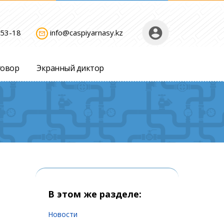
account_circle
-53-18
info@caspiyarnasy.kz
mail_outline
говор
Экранный диктор
В этом же разделе:
Новости