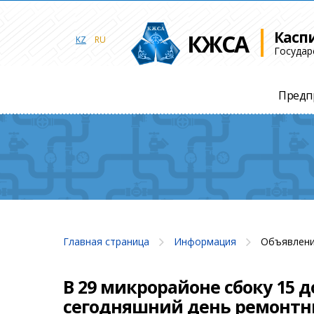
Касп
КЖСА
KZ
RU
Государ
Предп
Главная страница
Информация
Объявлени
В 29 микрорайоне сбоку 15 
сегодняшний день ремонтн