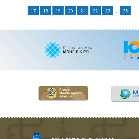
17
18
19
20
21
22
23
...
25