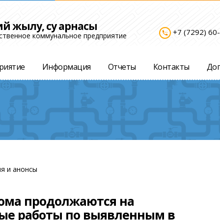
ий жылу, су арнасы
+7 (7292) 60
settings_phone
ственное коммунальное предприятие
риятие
Информация
Отчеты
Контакты
До
я и анонсы
дома продолжаются на
ые работы по выявленным в