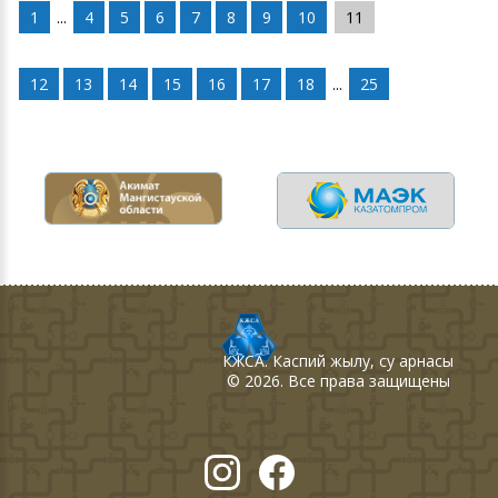
1
...
4
5
6
7
8
9
10
11
12
13
14
15
16
17
18
...
25
КЖСА
. Каспий жылу, су арнасы
©
2026
. Все права защищены