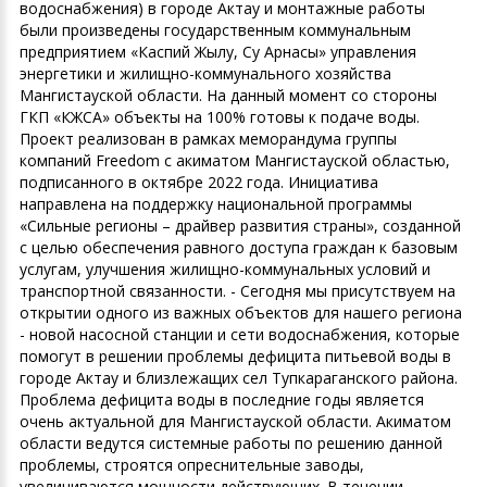
водоснабжения) в городе Актау и монтажные работы
были произведены государственным коммунальным
предприятием «Каспий Жылу, Су Арнасы» управления
энергетики и жилищно-коммунального хозяйства
Мангистауской области. На данный момент со стороны
ГКП «КЖСА» объекты на 100% готовы к подаче воды.
Проект реализован в рамках меморандума группы
компаний Freedom с акиматом Мангистауской областью,
подписанного в октябре 2022 года. Инициатива
направлена на поддержку национальной программы
«Сильные регионы – драйвер развития страны», созданной
с целью обеспечения равного доступа граждан к базовым
услугам, улучшения жилищно-коммунальных условий и
транспортной связанности. - Сегодня мы присутствуем на
открытии одного из важных объектов для нашего региона
- новой насосной станции и сети водоснабжения, которые
помогут в решении проблемы дефицита питьевой воды в
городе Актау и близлежащих сел Тупкараганского района.
Проблема дефицита воды в последние годы является
очень актуальной для Мангистауской области. Акиматом
области ведутся системные работы по решению данной
проблемы, строятся опреснительные заводы,
увеличиваются мощности действующих. В течении