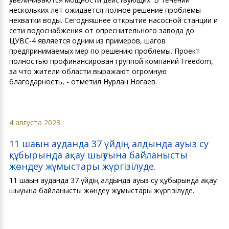
нескольких лет ожидается полное решение проблемы
нехватки воды. Сегодняшнее открытие насосной станции и
сети водоснабжения от опреснительного завода до
ЦУВС-4 является одним из примеров, шагов
предпринимаемых мер по решению проблемы. Проект
полностью профинансирован группой компаний Freedom,
за что жители области выражают огромную
благодарность, - отметил Нурлан Ногаев.
4 августа 2023
11 шағын ауданда 37 үйдің алдында ауыз су
құбырында ақау шығуына байланысты
жөндеу жұмыстары жүргізілуде.
11 шағын ауданда 37 үйдің алдында ауыз су құбырында ақау
шығуына байланысты жөндеу жұмыстары жүргізілуде.