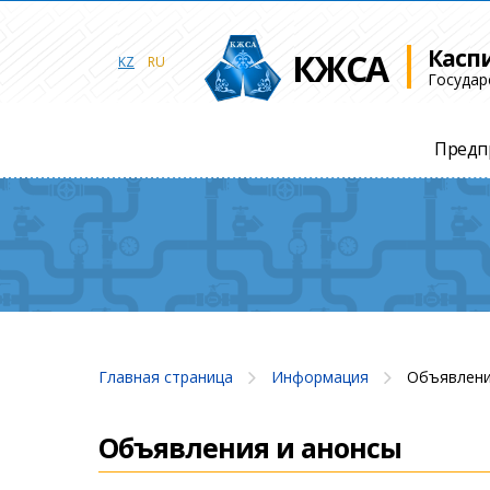
Касп
КЖСА
KZ
RU
Государ
Предп
Главная страница
Информация
Объявлени
Объявления и анонсы