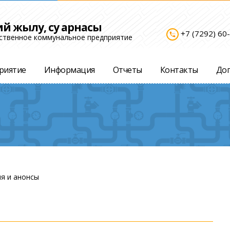
ий жылу, су арнасы
+7 (7292) 60
settings_phone
ственное коммунальное предприятие
риятие
Информация
Отчеты
Контакты
До
я и анонсы