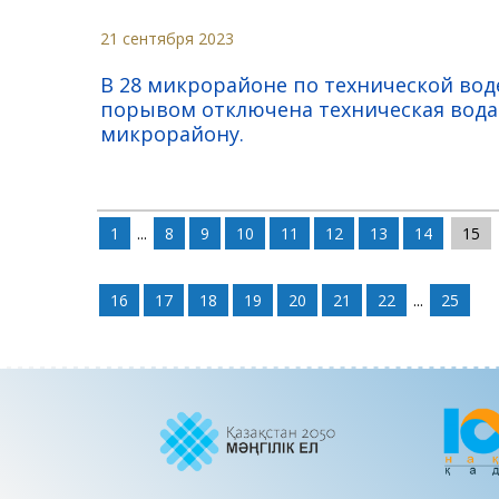
21 сентября 2023
В 28 микрорайоне по технической вод
порывом отключена техническая вода 
микрорайону.
1
...
8
9
10
11
12
13
14
15
16
17
18
19
20
21
22
...
25