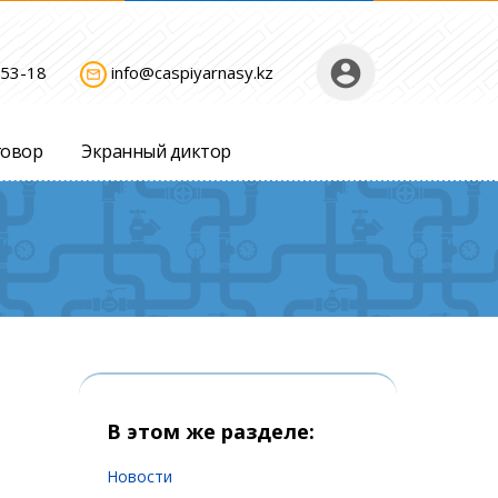
account_circle
-53-18
info@caspiyarnasy.kz
mail_outline
говор
Экранный диктор
В этом же разделе:
Новости