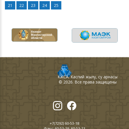
21
22
23
24
25
КЖСА
. Каспий жылу, су арнасы
©
2026
. Все права защищены
+7(7292) 60-53-18
Факс: 60-53-19, 60-53-13