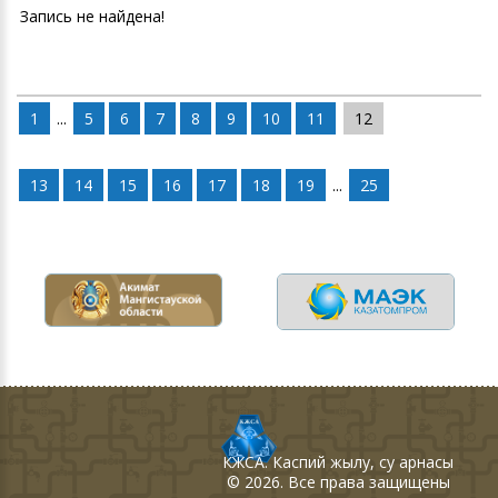
Запись не найдена!
1
...
5
6
7
8
9
10
11
12
13
14
15
16
17
18
19
...
25
КЖСА
. Каспий жылу, су арнасы
©
2026
. Все права защищены