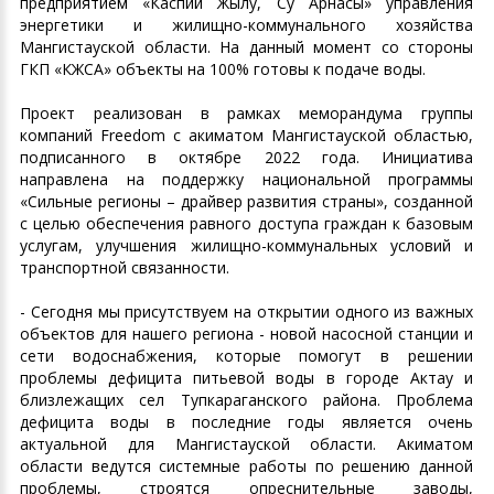
предприятием «Каспий Жылу, Су Арнасы» управления
энергетики и жилищно-коммунального хозяйства
Мангистауской области. На данный момент со стороны
ГКП «КЖСА» объекты на 100% готовы к подаче воды.
Проект реализован в рамках меморандума группы
компаний Freedom с акиматом Мангистауской областью,
подписанного в октябре 2022 года. Инициатива
направлена на поддержку национальной программы
«Сильные регионы – драйвер развития страны», созданной
с целью обеспечения равного доступа граждан к базовым
услугам, улучшения жилищно-коммунальных условий и
транспортной связанности.
- Сегодня мы присутствуем на открытии одного из важных
объектов для нашего региона - новой насосной станции и
сети водоснабжения, которые помогут в решении
проблемы дефицита питьевой воды в городе Актау и
близлежащих сел Тупкараганского района. Проблема
дефицита воды в последние годы является очень
актуальной для Мангистауской области. Акиматом
области ведутся системные работы по решению данной
проблемы, строятся опреснительные заводы,